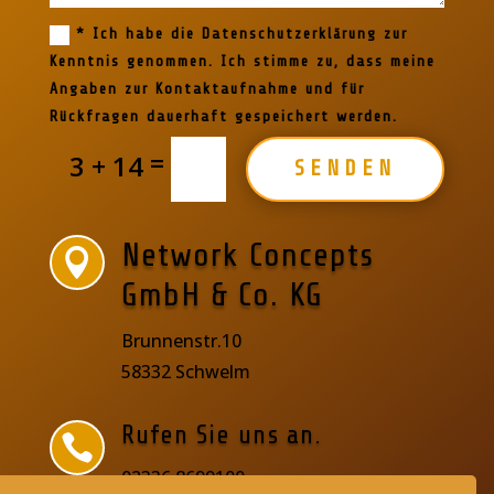
* Ich habe die Datenschutzerklärung zur
Kenntnis genommen. Ich stimme zu, dass meine
Angaben zur Kontaktaufnahme und für
Rückfragen dauerhaft gespeichert werden.
=
3 + 14
SENDEN
Network Concepts

GmbH & Co. KG
Brunnenstr.10
58332 Schwelm
Rufen Sie uns an.

02336 8699100